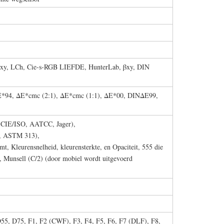
y, LCh, Cie-s-RGB LIEFDE, HunterLab, βxy, DIN
*94, ΔE*cmc (2:1), ΔE*cmc (1:1), ΔE*00, DINΔE99,
CIE/ISO, AATCC, Jager),
, ASTM 313),
, Kleurensnelheid, kleurensterkte, en Opaciteit, 555 die
ie, Munsell (C/2) (door mobiel wordt uitgevoerd
55, D75, F1, F2 (CWF), F3, F4, F5, F6, F7 (DLF), F8,