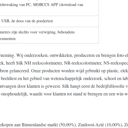
eitsbewaking van PC, MOBCCS APP (download van
n USB, de doos van de poedertest
meters zijn slechts voor verwijzing, behoudens
trumenten.
erneming. Wij onderzoeken, ontwikkelen, produceren en brengen foto-e
ek, heeft Silk NH reekscolorimeter, NR-reekscolorimeter, NS-reeksspect
bron gelanceerd. Onze producten worden wijd gebruikt op plastic, elektro
de beeldtest en het gebied van wetenschappelijk onderzoek, school en 
vangen door klanten is geweest. Silk hangt eerst de bedrijfsfilosofie v
onophoudelijk, waarde voor klanten tot stand te brengen en een win-wi
erkopen aan Binnenlandse markt (50,00%), Zuidoost-Azië (10,00%), Zu