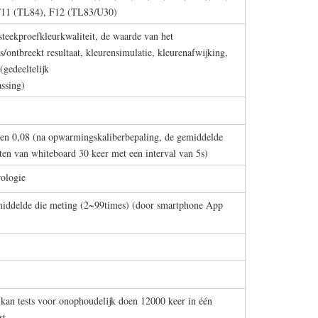
F11 (TL84), F12 (TL83/U30)
teekproefkleurkwaliteit, de waarde van het
s/ontbreekt resultaat, kleurensimulatie, kleurenafwijking,
 (gedeeltelijk
ssing)
en 0,08 (na opwarmingskaliberbepaling, de gemiddelde
en van whiteboard 30 keer met een interval van 5s)
rologie
iddelde die meting (2~99times) (door smartphone App
, kan tests voor onophoudelijk doen 12000 keer in één
st