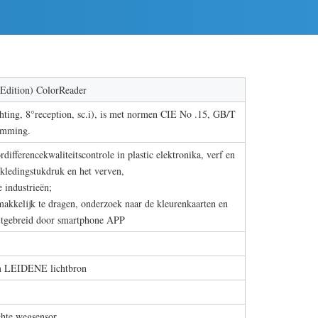
 Edition) ColorReader
chting, 8°reception, sc.i), is met normen CIE No .15, GB/T
emming.
differencekwaliteitscontrole in plastic elektronika, verf en
n kledingstukdruk en het verven,
 industrieën;
makkelijk te dragen, onderzoek naar de kleurenkaarten en
uitgebreid door smartphone APP
um LEIDENE lichtbron
hte wegsensor