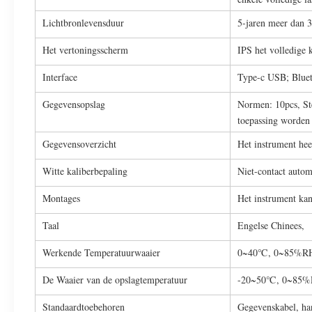
Lichtbronlevensduur
5-jaren meer dan 
Het vertoningsscherm
IPS het volledige
Interface
Type-c USB; Bluet
Gegevensopslag
Normen: 10pcs, St
toepassing worden 
Gegevensoverzicht
Het instrument hee
Witte kaliberbepaling
Niet-contact autom
Montages
Het instrument kan
Taal
Engelse Chinees,
Werkende Temperatuurwaaier
0~40℃, 0~85%RH (
De Waaier van de opslagtemperatuur
-20~50℃, 0~85%R
Standaardtoebehoren
Gegevenskabel, ha