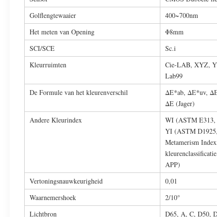
Golflengtewaaier
400~700nm
Het meten van Opening
Φ8mm
SCI/SCE
Sc.i
Kleurruimten
Cie-LAB, XYZ, Yx
Lab99
De Formule van het kleurenverschil
ΔE*ab, ΔE*uv, ΔE
ΔE (Jager)
Andere Kleurindex
WI (ASTM E313, 
YI (ASTM D1925
Metamerism Indexmt
kleurenclassificat
APP)
Vertoningsnauwkeurigheid
0,01
Waarnemershoek
2/10°
Lichtbron
D65, A, C, D50, D