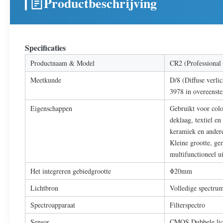
Productbeschrijving
Specificaties
Productnaam & Model
CR2 (Professional
Meetkunde
D/8 (Diffuse verli
3978 in overeenst
Eigenschappen
Gebruikt voor color
deklaag, textiel e
keramiek en andere
Kleine grootte, ge
multifunctioneel 
Het integreren gebiedgrootte
Φ20mm
Lichtbron
Volledige spectr
Spectroapparaat
Filterspectro
Sensor
CMOS Dubbele lic