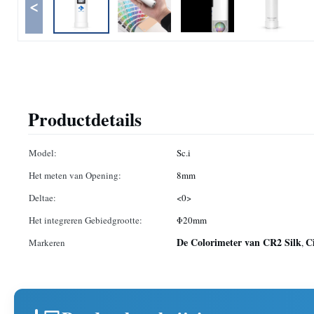
<
Productdetails
Model:
Sc.i
Het meten van Opening:
8mm
Deltae:
<0>
Het integreren Gebiedgrootte:
Φ20mm
De Colorimeter van CR2 Silk
C
Markeren
,