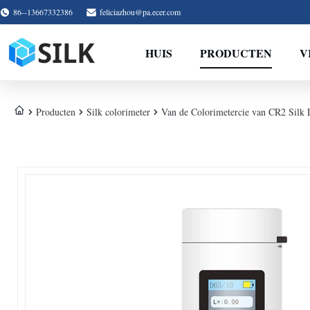
86--13667332386
feliciazhou@pa.ecer.com
HUIS
PRODUCTEN
V
Producten
Silk colorimeter
Van de Colorimetercie van CR2 Si