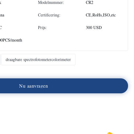
k
Modelnummer:
CR2
ina
Certificering:
CE,RoHs,ISO,etc
C
Prijs:
300 USD
00PCS/month
draagbare spectrofotometercolorimeter
N
u
a
a
n
v
r
a
g
e
n