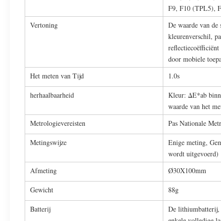
F9, F10 (TPL5), 
Vertoning
De waarde van de s
kleurenverschil, pa
reflectiecoëfficiënt
door mobiele toepa
Het meten van Tijd
1.0s
herhaalbaarheid
Kleur: ΔE*ab binn
waarde van het met
Metrologievereisten
Pas Nationale Met
Metingswijze
Enige meting, Gem
wordt uitgevoerd)
Afmeting
Ø30X100mm
Gewicht
88g
Batterij
De lithiumbatterij
enkele volledige la