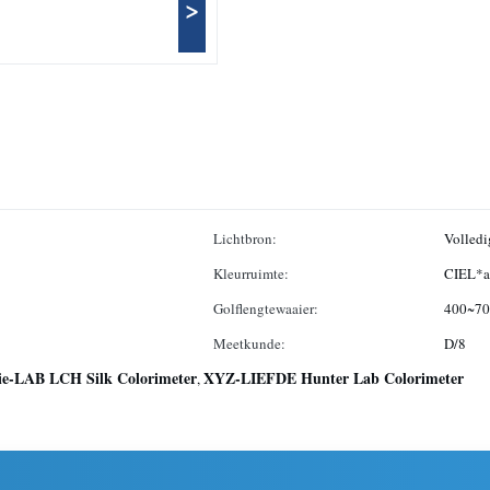
>
Lichtbron:
Volledi
Kleurruimte:
CIEL*a
Golflengtewaaier:
400~7
Meetkunde:
D/8
ie-LAB LCH Silk Colorimeter
XYZ-LIEFDE Hunter Lab Colorimeter
,