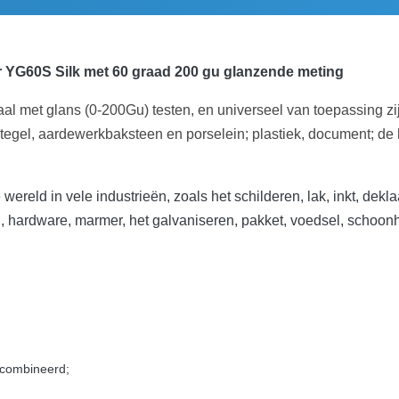
r YG60S Silk met 60 graad 200 gu glanzende meting
aal met glans (0-200Gu) testen, en universeel van toepassing zij
tegel, aardewerkbaksteen en porselein; plastiek, document; de 
ereld in vele industrieën, zoals het schilderen, lak, inkt, dekla
len, hardware, marmer, het galvaniseren, pakket, voedsel, schoon
ecombineerd;