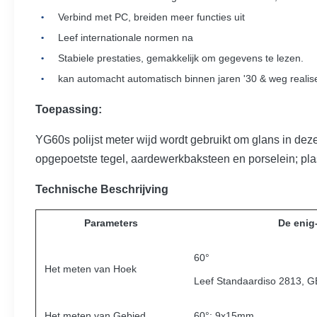
Verbind met PC, breiden meer functies uit
Leef internationale normen na
Stabiele prestaties, gemakkelijk om gegevens te lezen.
kan automacht automatisch binnen jaren '30 & weg realis
Toepassing:
YG60s polijst meter wijd wordt gebruikt om glans in deze 
opgepoetste tegel, aardewerkbaksteen en porselein; pla
Technische Beschrijving
Parameters
De enig
60°
Het meten van Hoek
Leef Standaardiso 2813, 
Het meten van Gebied
60°: 9x15mm