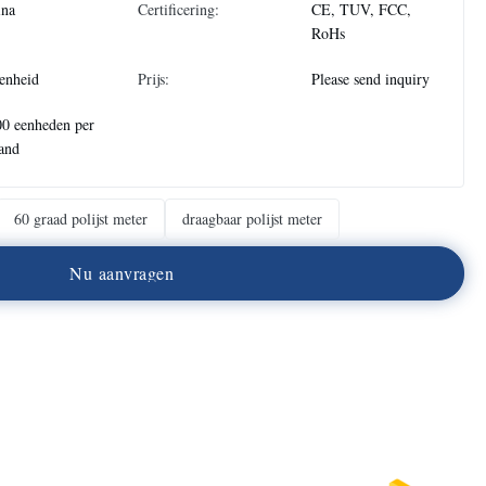
ina
Certificering:
CE, TUV, FCC,
RoHs
enheid
Prijs:
Please send inquiry
0 eenheden per
and
60 graad polijst meter
draagbaar polijst meter
N
u
a
a
n
v
r
a
g
e
n