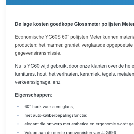
De lage kosten goedkope Glossmeter polijsten Mete
Economische YG60S 60° polijsten Meter kunnen
materi
producten; het marmer, graniet, verglaasde opgepoetste 
gegevenstransmissie.
Nu is YG60 wijd gebruikt door onze klanten over de hele w
furnitures, hout, het verfraaien, keramiek, tegels, meta
verkeerssignage, enz.
Eigenschappen:
60° hoek voor semi glans;
met auto-kaliberbepalingsfunctie;
elegant die ontwerp met esthetica en ergonomie wordt g
Voldoe aan de eerste rangvereisten van JJG696;