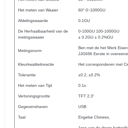
Het meten van Waaier
60°:0~1000GU
Afdelingswaarde
0.1GU
De Herhaalbaarheid van de
0-100GU 100-1000GU
metingswaaier
± 0.2GU ± 0.2%GU
Ben met de het Werk Eisen
Metingsnorm
JJG696 Eerste in overeen
Kleurkwaliteitreactie
Het corresponderen met Cie
Tolerantie
±0.2, ±0.2%
Het meten van Tijd
0.1s
Vertoningsgrootte
TFT 2,3“
Gegevenshaven
USB
Taal
Engelse Chinees,
1pcs van de droge batterij