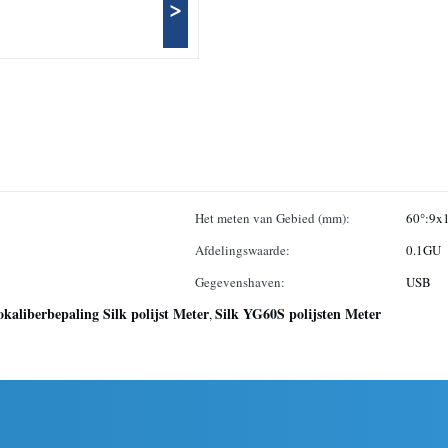
>
Het meten van Gebied (mm):
60°:9
Afdelingswaarde:
0.1GU
Gegevenshaven:
USB
okaliberbepaling Silk polijst Meter
Silk YG60S polijsten Meter
,