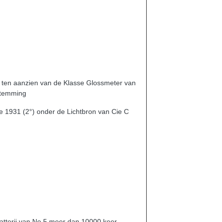
 ten aanzien van de Klasse Glossmeter van
stemming
 1931 (2°) onder de Lichtbron van Cie C
batterij van No.5 meer dan 10000 keer