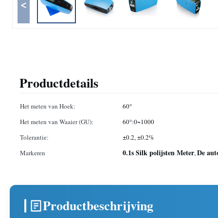
<
Productdetails
Het meten van Hoek:
60°
Het meten van Waaier (GU):
60°:0~1000
Tolerantie:
±0.2, ±0.2%
0.1s Silk polijsten Meter
De aut
Markeren
,
Productbeschrijving