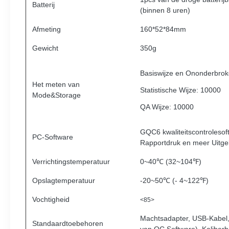
Batterij
(binnen 8 uren)
Afmeting
160*52*84mm
Gewicht
350g
Basiswijze en Ononderbrok
Het meten van
Statistische Wijze: 10000
Mode&Storage
QA Wijze: 10000
GQC6 kwaliteitscontroleso
PC-Software
Rapportdruk en meer Uitge
Verrichtingstemperatuur
0~40℃ (32~104℉)
Opslagtemperatuur
-20~50℃ (- 4~122℉)
Vochtigheid
<85>
Machtsadapter, USB-Kabel,
Standaardtoebehoren