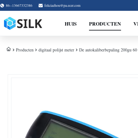
86--13667332386
feliciazhou@pa.ecer.com
HUIS
PRODUCTEN
V
Producten
digitaal polijst meter
De autokaliberbepaling 200gu 60