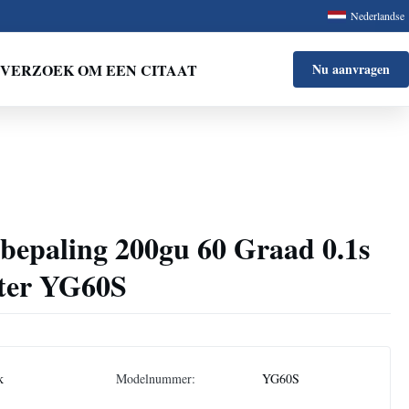
Nederlandse
VERZOEK OM EEN CITAAT
Nu aanvragen
bepaling 200gu 60 Graad 0.1s
eter YG60S
k
Modelnummer:
YG60S