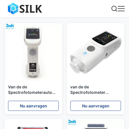
Van de de
van de de
Spectrofotometerauto
Spectrofotometer
van Silk TS7600 het
Digitale Kleur van Silk
Draagbare van de het
CR9 Draagbare van de de
Nu aanvragen
Nu aanvragen
Lichaamsreparatie van de
Analysemeter van het de
de Kleurentest Materiaal
Stoffen Textielvoedsel
Silk met D/8-SCE van sc.i
het
UVlicht
Laboratoriumcolorimeter