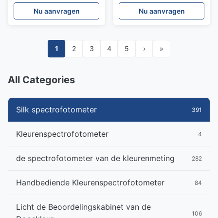
kleurenmeting Kleuren
Certificaten van Ce van
Nu aanvragen
Nu aanvragen
van Kleine Doelstellingen
ISO 9001
meten
1
2
3
4
5
›
»
All Categories
Silk spectrofotometer
391
Kleurenspectrofotometer
4
de spectrofotometer van de kleurenmeting
282
Handbediende Kleurenspectrofotometer
84
Licht de Beoordelingskabinet van de
106