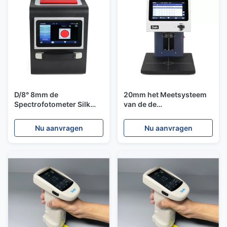
D/8° 8mm de
20mm het Meetsysteem
Spectrofotometer Silk
van de de
TS8280 van de
SpectrofotometerSilk
Openingsdesktop
YL4520 Kleur 45°/0° van
Nu aanvragen
Nu aanvragen
de Maatregelenopening
Silk