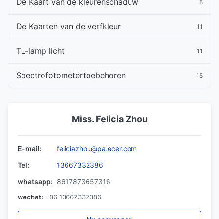
De Kaart van de kleurenschaduw
8
De Kaarten van de verfkleur
11
TL-lamp licht
11
Spectrofotometertoebehoren
15
Miss. Felicia Zhou
E-mail:
feliciazhou@pa.ecer.com
Tel:
13667332386
whatsapp:
8617873657316
wechat:
+86 13667332386