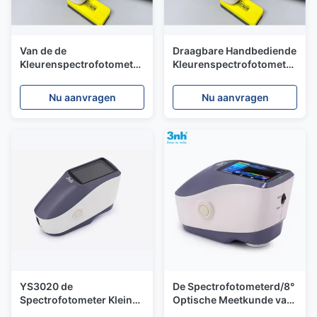
Van de de
Draagbare Handbediende
Kleurenspectrofotometer
Kleurenspectrofotometer
van ST70 Silk van de de
één opening met APP
Autoverf Fabrikant van de
Software
Nu aanvragen
Nu aanvragen
de Scanner de Foto-
elektrische Colorimeter
YS3020 de
De Spectrofotometerd/8°
Spectrofotometer Kleine
Optische Meetkunde van
Opening die van de
YS3020 Silk met de