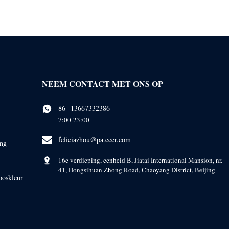
NEEM CONTACT MET ONS OP
86--13667332386
7:00-23:00
feliciazhou@pa.ecer.com
ing
16e verdieping, eenheid B, Jiatai International Mansion, nr.
41, Dongsihuan Zhong Road, Chaoyang District, Beijing
ooskleur