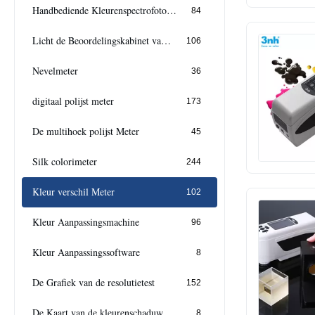
Handbediende Kleurenspectrofotometer
84
Licht de Beoordelingskabinet van de Dooskleur
106
Nevelmeter
36
digitaal polijst meter
173
De multihoek polijst Meter
45
Silk colorimeter
244
Kleur verschil Meter
102
Kleur Aanpassingsmachine
96
Kleur Aanpassingssoftware
8
De Grafiek van de resolutietest
152
De Kaart van de kleurenschaduw
8