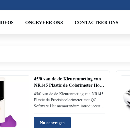
IDEOS
ONGEVEER ONS
CONTACTEER ONS
45/0 van de de Kleurenmeting van
NR145 Plastic de Colorimeter Hoge
Precisie met QC Software
45/0 van de de Kleurenmeting van NR145
Plastic de Precisiecolorimeter met QC
Software Het memorandum introduceert:
Silk R&D-het team concentreert zich op
klantenbehoeften en ontwikkelt reeks high-
Nu aanvragen
cost en hoogstaande producten. NR145 is