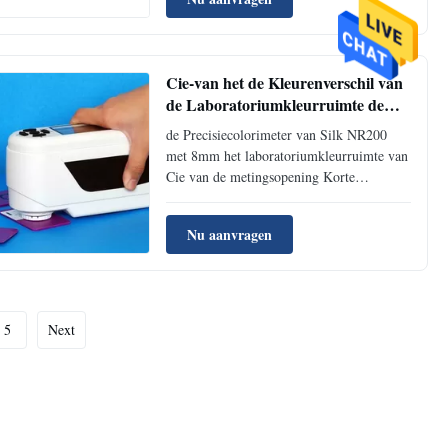
meetopening maakt het populair in vele
toepassingen, zoals stoffen, papier, plastic
onderdelen, bouwmaterialen...
Cie-van het de Kleurenverschil van
de Laboratoriumkleurruimte de
Colorimeter van de de Meternr200
de Precisiecolorimeter van Silk NR200
Precisie met 8mm Metingsopening
met 8mm het laboratoriumkleurruimte van
Cie van de metingsopening Korte
Inleiding: Coft-efficiënte de
colorimetereigenschappen van NR200 met
Nu aanvragen
8/d-structuur en sc.i-model. 8mm de
metingsopening maakt het in vele
toepassingen, zoals stoffen, document,
plastic delen ...
5
Next