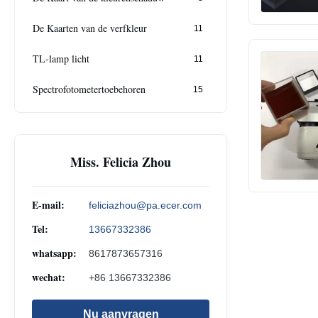
De Kaarten van de verfkleur
11
TL-lamp licht
11
Spectrofotometertoebehoren
15
Miss. Felicia Zhou
E-mail:
feliciazhou@pa.ecer.com
Tel:
13667332386
whatsapp:
8617873657316
wechat:
+86 13667332386
Nu aanvragen