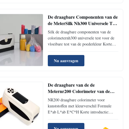
eindgezicht oppervlaktestreep en natte
producten testen. Verschil tussen NR20XE
en Gewone ...
De draagbare Componenten van de
de MeterSilk Nh300 Universele Test
van het Kleurenverschil voor
Silk de draagbare componenten van de
Vloeibaar Poeder
colorimeternh300 universele test voor de
vloeibare test van de poederkleur Korte
Inleiding: Met 8mm metingsopening, is de
draagbare colorimeter van NH300 het
Nu aanvragen
hoogste rendabele model dat wijd in
stoffen, document, plastic delen,
bouwmaterialen wordt gebruikt. De ...
De draagbare van de de
Meternr200 Colorimeter van de
Huidkleur Handkaliberbepaling
NR200 draagbare colorimeter voor
met PC-Software
kunststoffen met kleurverschil Formule
E*ab L*ab E*C*H Korte introductie:
NR200 coft-effectieve colorimeterfuncties
met 8/d-structuur en SCI-model.8 mm
Nu aanvragen