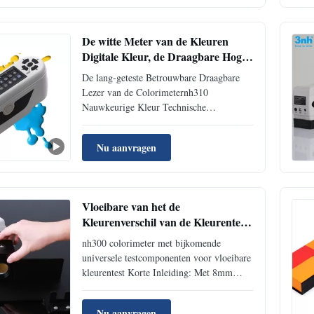
een precisiecolorimeter met het bekijken
45°/0° hoek na de ...
De witte Meter van de Kleuren
Digitale Kleur, de Draagbare Hoge
Precisie van de Kleurenmeter
De lang-geteste Betrouwbare Draagbare
Lezer van de Colorimeternh310
Nauwkeurige Kleur Technische
Beschrijving Parameters Colorimeter
NH310 Optische Meetkunde 8°/d Het
Nu aanvragen
meten van Opening Φ8mm & Φ4mm
Repeatibility ΔE*≤0.06 Inter-
instrumentenovereenkomst ΔE*≤0.4
Metingswaaier L: 0-100 Waarnemershoek
Vloeibare van het de
Cie ...
Kleurenverschil van de Kleurentest
van de de Meter Universele Test de
nh300 colorimeter met bijkomende
Componenten Bijkomende Nh300
universele testcomponenten voor vloeibare
Colorimeter
kleurentest Korte Inleiding: Met 8mm
metingsopening, is de draagbare
colorimeter van NH300 het hoogste
Nu aanvragen