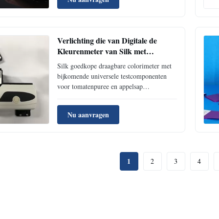
rendabele model dat wijd in stoffen,
document, plastic delen, bouwmaterialen
wordt gebruikt. De
standaardconfiguratiesoftw...
Verlichting die van Digitale de
Kleurenmeter van Silk met
Bijkomende Universele
Silk goedkope draagbare colorimeter met
Testcomponent de plaats bepalen
bijkomende universele testcomponenten
voor tomatenpuree en appelsap
Bedrijfsinformatie Co. van de BeijingSilk
Technologie, Ltd is een high-tech
Nu aanvragen
onderneming. Wij onderzoeken,
ontwikkelen, produceren en brengen foto-
elektrische opsporingsproducten op het
foto...
1
2
3
4