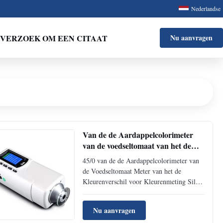
Nederlandse
VERZOEK OM EEN CITAAT
Nu aanvragen
Van de de Aardappelcolorimeter
van de voedseltomaat van het de
Kleurenverschil de Meter Silk
45/0 van de de Aardappelcolorimeter van
NR20XE voor Kleurenmeting
de Voedseltomaat Meter van het de
Kleurenverschil voor Kleurenmeting Silk
NR20XE met 20mm grote opening
NR20XE met φ20mm kunnen de
Nu aanvragen
uitgebreide opening en het stabiele