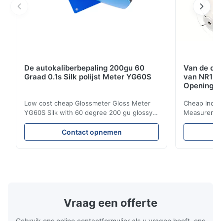
De autokaliberbepaling 200gu 60
Van de de 
Graad 0.1s Silk polijst Meter YG60S
van NR10
Opening 
Low cost cheap Glossmeter Gloss Meter
Cheap India
YG60S Silk with 60 degree 200 gu glossy
Measurement
measurement YG60S 60° Economic Gloss
meter Silk
Meter can test material with gloss (0-
aperture Pr
Contact opnemen
200Gu), and universally apply to paint, ink,
Precision C
stoving varnish, coating, wood products;
concentrat
marble, granite, vitrified polished tile,
develops a 
pottery brick and ...
portable co
model NR100
Vraag een offerte
Gebruik ons online contactformulier als u vragen heeft, ons