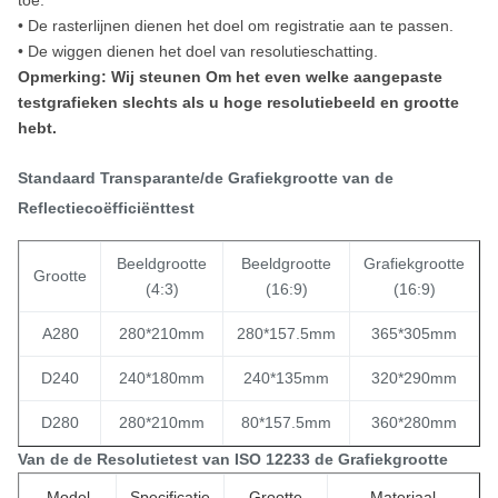
toe.
• De rasterlijnen dienen het doel om registratie aan te passen.
• De wiggen dienen het doel van resolutieschatting.
Opmerking: Wij steunen Om het even welke aangepaste
testgrafieken slechts als u hoge resolutiebeeld en grootte
hebt.
Standaard Transparante/de Grafiekgrootte van de
Reflectiecoëfficiënttest
Beeldgrootte
Beeldgrootte
Grafiekgrootte
Grootte
(4:3)
(16:9)
(16:9)
A280
280*210mm
280*157.5mm
365*305mm
D240
240*180mm
240*135mm
320*290mm
D280
280*210mm
80*157.5mm
360*280mm
Van de de Resolutietest van ISO 12233 de Grafiekgrootte
Model
Specificatie
Grootte
Materiaal