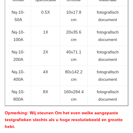
Nq-10-
0.5X
10x17.8
fotografisch
50A
cm
document
Nq-10-
1X
20x35.6
fotografisch
100A
cm
document
Nq-10-
2X
40x71.1
fotografisch
200A
cm
document
Nq-10-
4X
80x142.2
fotografisch
400A
cm
document
Nq-10-
8X
160x284.4
fotografisch
800A
cm
document
Opmerking: Wij steunen Om het even welke aangepaste
testgrafieken slechts als u hoge resolutiebeeld en grootte
hebt.