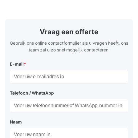
schilderen, inkten, stovenvernis, deklaag,
concentreer
houten producten; het marmer, graniet, ...
ontwikkelt 
een draagbar
Vraag een offerte
Gebruik ons online contactformulier als u vragen heeft, ons
team zal u zo snel mogelijk contacteren.
E-mail
*
Telefoon / WhatsApp
Naam