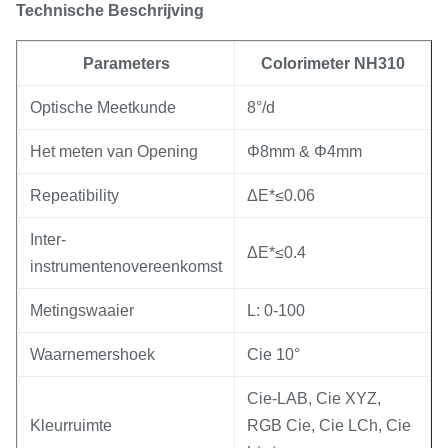
Technische Beschrijving
Parameters
Colorimeter NH310
Optische Meetkunde
8°/d
Het meten van Opening
Φ8mm & Φ4mm
Repeatibility
ΔE*≤0.06
Inter-
ΔE*≤0.4
instrumentenovereenkomst
Metingswaaier
L: 0-100
Waarnemershoek
Cie 10°
Cie-LAB, Cie XYZ,
Kleurruimte
RGB Cie, Cie LCh, Cie