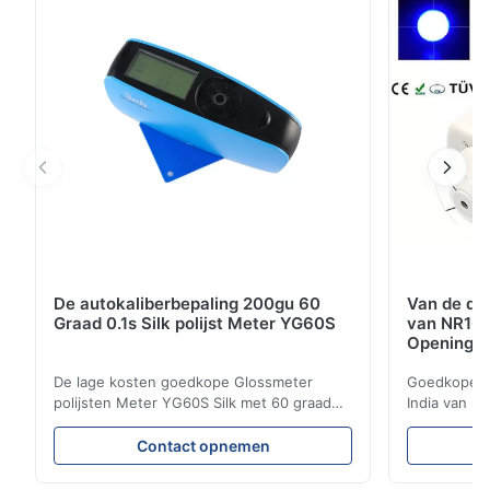
innovatieve technologieën toegepast. NH310 de ...
De autokaliberbepaling 200gu 60
Van de de 
Graad 0.1s Silk polijst Meter YG60S
van NR10
Opening 
De lage kosten goedkope Glossmeter
Goedkope va
polijsten Meter YG60S Silk met 60 graad
India van h
200 gu glanzende meting Economische
kosmetische
YG60S 60° polijsten Meter kunnen
met 8mm e
Contact opnemen
materiaal met glans (0-200Gu) testen, en
Productomsc
universeel van toepassing zijn te
precisiecol