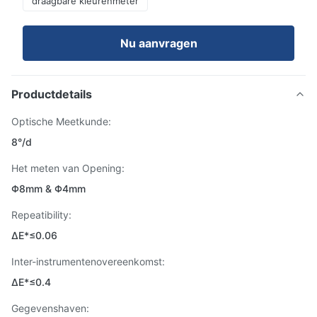
draagbare kleurenmeter
Nu aanvragen
Productdetails
Optische Meetkunde:
8°/d
Het meten van Opening:
Φ8mm & Φ4mm
Repeatibility:
ΔE*≤0.06
Inter-instrumentenovereenkomst:
ΔE*≤0.4
Gegevenshaven: