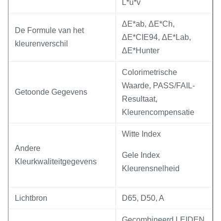
L*u*v
ΔE*ab, ΔE*Ch,
De Formule van het
ΔE*CIE94, ΔE*Lab,
kleurenverschil
ΔE*Hunter
Colorimetrische
Waarde, PASS/FAIL-
Getoonde Gegevens
Resultaat,
Kleurencompensatie
Witte Index
Andere
Gele Index
Kleurkwaliteitgegevens
Kleurensnelheid
Lichtbron
D65, D50, A
Gecombineerd LEIDEN