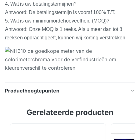
4. Wat is uw betalingstermijnen?
Antwoord: De betalingstermijn is vooraf 100% T/T.
5. Wat is uw minimumordehoeveelheid (MOQ)?
Antwoord: Onze MOQ is 1 reeks. Als u meer dan tot 3
reeksen opdracht geeft, kunnen wij korting verstrekken.
Producthoogtepunten
NH310 de goedkope meter van de colorimeterchroma
Gerelateerde producten
voor de verfindustrieën om kleurenverschil te
controleren Korte Inleiding NH310 stelt de voordelen
van tien traditionelere ingevoerde colorimeters samen.
En het heeft tienduizendtallentests ervaren en vele