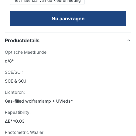
het materiaal van de kleurenmeting
Nu aanvragen
Productdetails
Optische Meetkunde:
d/8°
SCE/SCI:
SCE & SC.I
Lichtbron:
Gas-filled wolframlamp + UVleds*
Repeatibility:
ΔE*≤0.03
Photometric Waaier: