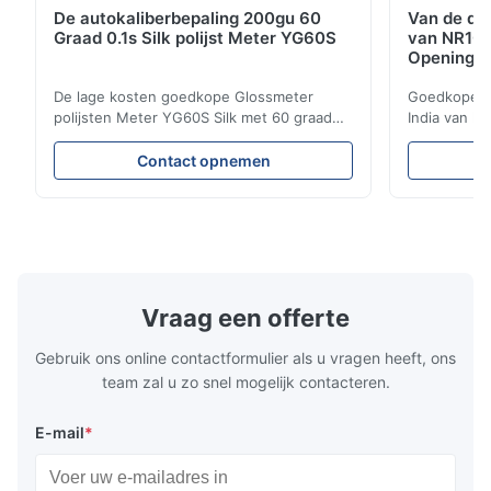
De autokaliberbepaling 200gu 60
Van de de 
Graad 0.1s Silk polijst Meter YG60S
van NR10
Opening 
De lage kosten goedkope Glossmeter
Goedkope va
polijsten Meter YG60S Silk met 60 graad
India van h
200 gu glanzende meting Economische
kosmetische
YG60S 60° polijsten Meter kunnen
met 8mm e
Contact opnemen
materiaal met glans (0-200Gu) testen, en
Productomsc
universeel van toepassing zijn te
precisiecol
schilderen, inkten, stovenvernis, deklaag,
concentreer
houten producten; het marmer, graniet, ...
ontwikkelt 
een draagbar
Vraag een offerte
Gebruik ons online contactformulier als u vragen heeft, ons
team zal u zo snel mogelijk contacteren.
E-mail
*