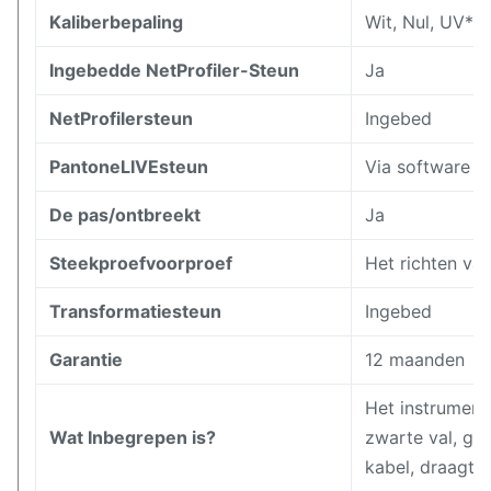
Kaliberbepaling
Wit, Nul, UV*
Ingebedde NetProfiler-Steun
Ja
NetProfilersteun
Ingebed
PantoneLIVEsteun
Via software
De pas/ontbreekt
Ja
Steekproefvoorproef
Het richten va
Transformatiesteun
Ingebed
Garantie
12 maanden
Het instrument
Wat Inbegrepen is?
zwarte val, gr
kabel, draagt 