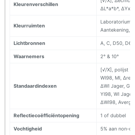
[√/X], Δecmc, 
Kleurenverschillen
ΔL*a*b*, ΔYxy,
Laboratorium, L
Kleurruimten
Aantekening, X
Lichtbronnen
A, C, D50, D65,
Waarnemers
2° & 10°
[√/X], polijst 
WI98, MI, Δref
Standaardindexen
ΔWI Jager, Grij
YI98, WI Jager
ΔWI98, Avergi
Reflectiecoëfficiëntopening
1 of dubbel
Vochtigheid
5% aan non-co