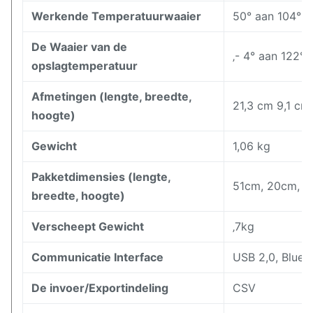
Werkende Temperatuurwaaier
50° aan 104°F 
De Waaier van de
‚- 4° aan 122°F
opslagtemperatuur
Afmetingen (lengte, breedte,
21,3 cm 9,1 cm
hoogte)
Gewicht
1,06 kg
Pakketdimensies (lengte,
51cm, 20cm, 4
breedte, hoogte)
Verscheept Gewicht
‚7kg
Communicatie Interface
USB 2,0, Bluet
De invoer/Exportindeling
CSV