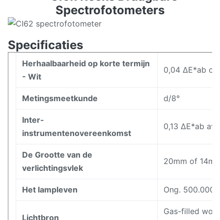
Specificaties
Herhaalbaarheid op korte termijn
0,04 ΔE*ab op 
- Wit
Metingsmeetkunde
d/8°
Inter-
0,13 ΔE*ab avg
instrumentenovereenkomst
De Grootte van de
20mm of 14mm
verlichtingsvlek
Het lampleven
Ong. 500.000 
Gas-filled wol
Lichtbron