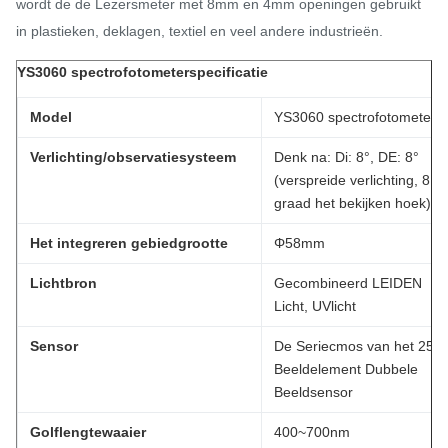
wordt de de Lezersmeter met 8mm en 4mm openingen gebruikt
in plastieken, deklagen, textiel en veel andere industrieën.
YS3060 spectrofotometerspecificatie
Model
YS3060 spectrofotometer
Verlichting/observatiesysteem
Denk na: Di: 8°, DE: 8°
(verspreide verlichting, 8
graad het bekijken hoek)
Het integreren gebiedgrootte
Φ58mm
Lichtbron
Gecombineerd LEIDEN
Licht, UVlicht
Sensor
De Seriecmos van het 256
Beeldelement Dubbele
Beeldsensor
Golflengtewaaier
400~700nm