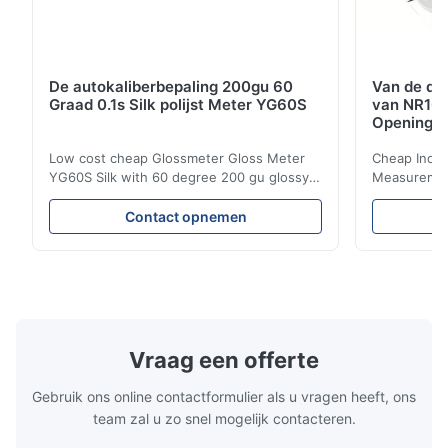
De autokaliberbepaling 200gu 60
Van de de 
Graad 0.1s Silk polijst Meter YG60S
van NR10
Opening 
Low cost cheap Glossmeter Gloss Meter
Cheap India
YG60S Silk with 60 degree 200 gu glossy
Measurement
measurement YG60S 60° Economic Gloss
meter Silk
Meter can test material with gloss (0-
aperture Pr
Contact opnemen
200Gu), and universally apply to paint, ink,
Precision C
stoving varnish, coating, wood products;
concentrat
marble, granite, vitrified polished tile,
develops a 
pottery brick and porcelain; plastic, paper;
portable co
hardware industries, etc. for gloss
model NR100
measurement and gloss data transmission.
Φ8mm flat a
Now YG60 has been widely used by our
aperture, s
Vraag een offerte
customers all over the world in many
With color 
check color 
Gebruik ons online contactformulier als u vragen heeft, ons
team zal u zo snel mogelijk contacteren.