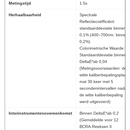
Metingstijd
1.5s
Herhaalbaarheid
Spectrale
Reflectiecoëfficiënt:
standaarddeviatie binnen
0,1% (400~700nm: binnen
0,2%)
Colorimetrische Waarde:
Standaarddeviatie binnen
DeltaE*ab 0,04
(Metingsvoorwaarden: de
witte kaliberbepalingsplaat
mat 30 keer met 5
secondenintervallen nadat
de witte kaliberbepaling.
werd uitgevoerd)
Interinstrumentenovereenkomst
Binnen DeltaE*ab 0,2
(Gemiddelde voor 12
BCRA-Reeksen II