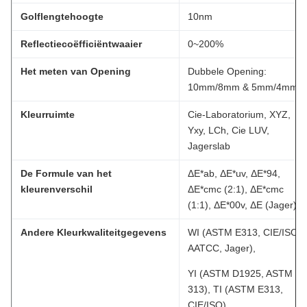
Golflengtehoogte
10nm
Reflectiecoëfficiëntwaaier
0~200%
Het meten van Opening
Dubbele Opening:
10mm/8mm & 5mm/4mm
Kleurruimte
Cie-Laboratorium, XYZ,
Yxy, LCh, Cie LUV,
Jagerslab
De Formule van het
ΔE*ab, ΔE*uv, ΔE*94,
kleurenverschil
ΔE*cmc (2:1), ΔE*cmc
(1:1), ΔE*00v, ΔE (Jager)
Andere Kleurkwaliteitgegevens
WI (ASTM E313, CIE/ISO,
AATCC, Jager),
YI (ASTM D1925, ASTM
313), TI (ASTM E313,
CIE/ISO),