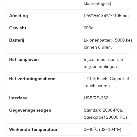
kleurentegels)
Afmeting
L*W*H=184*77*105mm
Gewicht
600g
Batterij
Li-ionenbatterij. 5000 keer
binnen 8 uren.
Het lampleven
5 jaar, meer dan 1,6
miljoen metingen
Het vertoningsscherm
TFT 3.5inch, Capacitief
Touch screen
Interface
USB/RS-232
Gegevensgeheugen
Standard 2000-PCs,
Steekproef 20000 PCs
Werkende Temperatuur
0~40℃ (32~104°F)