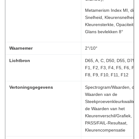
Metamerism Index MI, die
Snelheid, Kleurensnelheid,
Kleurensterkte, Opaciteit,
Glans bevlekken 8°
Waarnemer
2°/10°
Lichtbron
D65, A, C, D50, D55, D75,
F1, F2, F3, F4, F5, F6, F7,
F8, F9, F10, F11, F12
Vertoningsgegevens
Spectrogram/Waarden, de
Waarden van de
Steekproevenkleurkwaliteit,
de Waarden van het
Kleurenverschil/Grafiek,
PASS/FAIL-Resultaat,
Kleurencompensatie