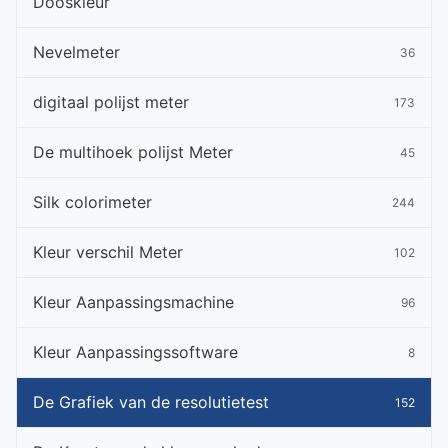
Dooskleur
Nevelmeter
36
digitaal polijst meter
173
De multihoek polijst Meter
45
Silk colorimeter
244
Kleur verschil Meter
102
Kleur Aanpassingsmachine
96
Kleur Aanpassingssoftware
8
De Grafiek van de resolutietest
152