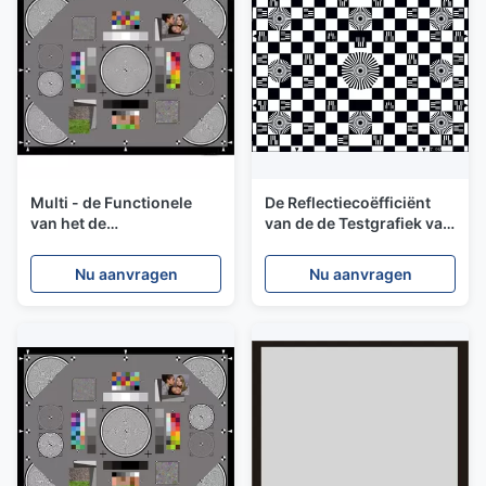
Multi - de Functionele
De Reflectiecoëfficiënt
van het de
van de de Testgrafiek van
Grafiekdynamische
het SineImageye006
bereik van de
Schaakbord voor het
Nu aanvragen
Nu aanvragen
Resolutietest Grijze Kaart
Controleren van
voor Digitale
Meetkunde/Resolutie
Camera's/Lenzen