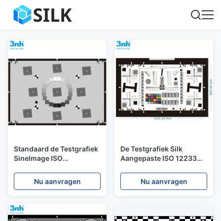
Standaard de Testgrafiek
De Testgrafiek Silk
SineImage ISO
Aangepaste ISO 12233
12233/2014 van de
van de 4000
Versieresolutie Type e-
Lijnenresolutie met
Nu aanvragen
Nu aanvragen
SFR
Kleurenflarden 4X