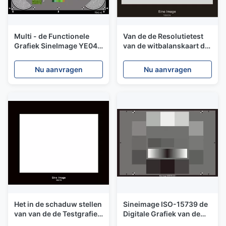
Multi - de Functionele
Van de de Resolutietest
Grafiek SineImage YE042
van de witbalanskaart de
van de Resolutietest voor
Grafiek Sineimage
Digitale Camera's/Lenzen
YE0115 met 70%-
Nu aanvragen
Nu aanvragen
Reflectiecoëfficiënt
Het in de schaduw stellen
Sineimage ISO-15739 de
van van de de Testgrafiek
Digitale Grafiek van de
de Witte X van de
Cameraresolutie, de