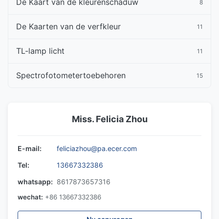
De Kaart van de kleurenschaduw
8
De Kaarten van de verfkleur
11
TL-lamp licht
11
Spectrofotometertoebehoren
15
Miss. Felicia Zhou
E-mail:
feliciazhou@pa.ecer.com
Tel:
13667332386
whatsapp:
8617873657316
wechat:
+86 13667332386