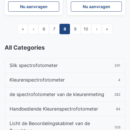
Metingsresolutie van de
Testgrafiek YE0219 van
Nu aanvragen
Nu aanvragen
de Ritewitbalans Kaart
het Cameralawaai
YE0178
«
‹
6
7
8
9
10
›
»
All Categories
Silk spectrofotometer
391
Kleurenspectrofotometer
4
de spectrofotometer van de kleurenmeting
282
Handbediende Kleurenspectrofotometer
84
Licht de Beoordelingskabinet van de
106