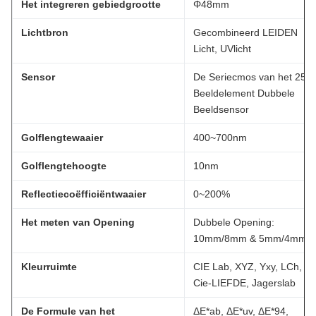
Het integreren gebiedgrootte
Φ48mm
Lichtbron
Gecombineerd LEIDEN
Licht, UVlicht
Sensor
De Seriecmos van het 256
Beeldelement Dubbele
Beeldsensor
Golflengtewaaier
400~700nm
Golflengtehoogte
10nm
Reflectiecoëfficiëntwaaier
0~200%
Het meten van Opening
Dubbele Opening:
10mm/8mm & 5mm/4mm
Kleurruimte
CIE Lab, XYZ, Yxy, LCh,
Cie-LIEFDE, Jagerslab
De Formule van het
ΔE*ab, ΔE*uv, ΔE*94,