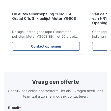
De autokaliberbepaling 200gu 60
Van de de 
Graad 0.1s Silk polijst Meter YG60S
van NR10
Opening 
De lage kosten goedkope Glossmeter
Goedkope va
polijsten Meter YG60S Silk met 60 graad
India van h
200 gu glanzende meting Economische
kosmetische
YG60S 60° polijsten Meter kunnen
met 8mm e
Contact opnemen
materiaal met glans (0-200Gu) testen, en
Productomsc
universeel van toepassing zijn te
precisiecol
schilderen, inkten, stovenvernis, deklaag,
concentreer
houten producten; het marmer, graniet, ...
ontwikkelt 
een draagbar
Vraag een offerte
Gebruik ons online contactformulier als u vragen heeft, ons
team zal u zo snel mogelijk contacteren.
E-mail
*