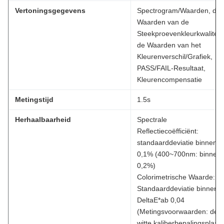
Vertoningsgegevens
Spectrogram/Waarden, de
Waarden van de
Steekproevenkleurkwaliteit,
de Waarden van het
Kleurenverschil/Grafiek,
PASS/FAIL-Resultaat,
Kleurencompensatie
Metingstijd
1.5s
Herhaalbaarheid
Spectrale
Reflectiecoëfficiënt:
standaarddeviatie binnen
0,1% (400~700nm: binnen
0,2%)
Colorimetrische Waarde:
Standaarddeviatie binnen
DeltaE*ab 0,04
(Metingsvoorwaarden: de
witte kaliberbepalingsplaat