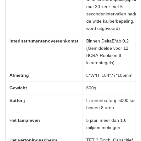
mat 30 keer met 5
secondenintervallen nadat
de witte kaliberbepaling.
werd uitgevoerd)
Interinstrumentenovereenkomst
Binnen DeltaE*ab 0,2
(Gemiddelde voor 12
BCRA-Reeksen II
kleurentegels)
Afmeting
L*W*H=184*77*105mm
Gewicht
600g
Batterij
Li-ionenbatterij. 5000 keer
binnen 8 uren.
Het lampleven
5 jaar, meer dan 1,6
miljoen metingen
Het vertoningsscherm
TFT 3.5inch, Capacitief