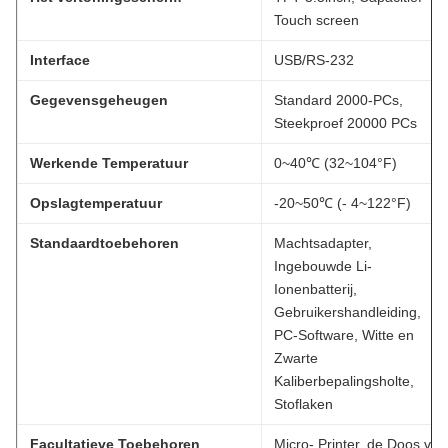
Touch screen
Interface
USB/RS-232
Gegevensgeheugen
Standard 2000-PCs,
Steekproef 20000 PCs
Werkende Temperatuur
0~40℃ (32~104°F)
Opslagtemperatuur
-20~50℃ (- 4~122°F)
Standaardtoebehoren
Machtsadapter,
Ingebouwde Li-
Ionenbatterij,
Gebruikershandleiding,
PC-Software, Witte en
Zwarte
Kaliberbepalingsholte,
Stoflaken
Facultatieve Toebehoren
Micro- Printer, de Doos van