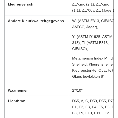
kleurenverschil
ΔE*cmc (2:1), ΔE*cmc
(1:1), ΔE*00v, ΔE (Jager)
Andere Kleurkwaliteitgegevens
WI (ASTM E313, CIE/ISO,
AATCC, Jager),
YI (ASTM D1925, ASTM
313), TI (ASTM E313,
CIE/ISO),
Metamerism Index MI, die
Snelheid, Kleurensnelheid,
Kleurensterkte, Opaciteit,
Glans bevlekken 8°
Waarnemer
2°/10°
Lichtbron
D65, A, C, D50, D55, D75,
F1, F2, F3, F4, F5, F6, F7,
F8, F9, F10, F11, F12