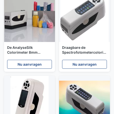
De AnalyseSilk
Draagbare de
Colorimeter 8mm
Spectrofotometercolorimeter
Opening NR200 van de
8mm van de
poederkleur met Kleur
huidanalysator Lezer van
Nu aanvragen
Nu aanvragen
Aanpassingssoftware
de Openings de
Nauwkeurige Kleur