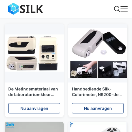
De Metingsmateriaal van
Handbediende Silk-
de laboratoriumkleur
Colorimeter, NR200-de
voor het Vloeibare
Meter van de het
Deegpoeder Materiële
Laboratoriumkleur van
Nu aanvragen
Nu aanvragen
Testen
Cie voor Textiel van de
Voedsel de Plastic Verf