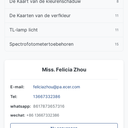
De Kaart van de kleurenschaduw
8
De Kaarten van de verfkleur
11
TL-lamp licht
11
Spectrofotometertoebehoren
15
Miss. Felicia Zhou
E-mail:
feliciazhou@pa.ecer.com
Tel:
13667332386
whatsapp:
8617873657316
wechat:
+86 13667332386