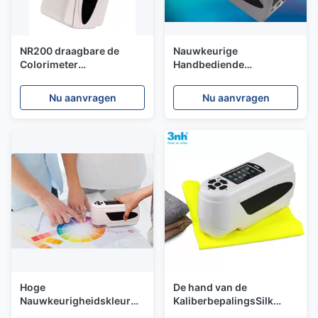
NR200 draagbare de
Nauwkeurige
Colorimeter
Handbediende
Handkaliberbepaling van
Colorimeter 8mm van de
het Jagerslaboratorium
Kleurenlezer de
Nu aanvragen
Nu aanvragen
voor
Spectrofotometer van het
Document/Plastiek/Druk
Openingskaliber
Hoge
De hand van de
Nauwkeurigheidskleur
KaliberbepalingsSilk
het Testen Machine,
Colorimeter NR200