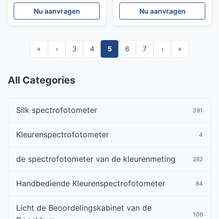
NR200-Precisie
Testende D65 Lichtbron
Nu aanvragen
Nu aanvragen
Draagbare Colorimeter
van de de Precisiekleur
8mm Opening
«
‹
3
4
5
6
7
›
»
All Categories
Silk spectrofotometer
391
Kleurenspectrofotometer
4
de spectrofotometer van de kleurenmeting
282
Handbediende Kleurenspectrofotometer
84
Licht de Beoordelingskabinet van de
106